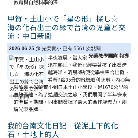
教育與自然科學的深...
甲賀・土山小で「星の形」探し☆
海の化石出土の縁で台湾の児童と交
流：中日新聞
2026-06-25 @
光榮實小 已有 5561 次點閱
光榮教學團隊 報導
半夜凌晨，當大家
還在熟睡，我們已經帶著孩子出發跨
越海洋。清晨3點便從學校集合出發，
看著7點05分的飛機順利起飛，內心無
限欣喜。光榮實小到日本土山小學校，是1670公里的
直線距離。為了這趟交流之旅，我們展開了半年多來
的準備。期間，同事間發揮了最大的合作凝聚力，創
編光榮品牌...
我的台南文化日記｜從泥土下的化
石，土地上的人