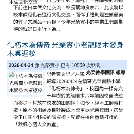
下前往日本做文化交流。校長蔡坤良表示，此次將以
校本課程化石進行文化交流，而伴手禮則是左鎮最美
的竹子文創品─雨棍。今年光榮實小的畢業生們最期
待的就是日本行，為...
化朽木為傳奇 光榮實小老龍眼木變身
木桌返校
2026-04-24 @
光榮實小 已有 10559 次點閱
光榮教學團隊 報導
記者黃文記∕左鎮
報導20260424左鎮區光榮實驗小學
「化朽木為傳奇」，校園內一棵有六
十年樹齡的龍眼木六年前因校舍改建
而移除，暫放在校友的田園裡；如今，經木工師傅打
造，原本的樹頭及樹幹製成木桌重返光榮校園，搭配
從玉山國小移撥的課桌椅，配置在校內重新打造的
「秋楓心語人文教室」...