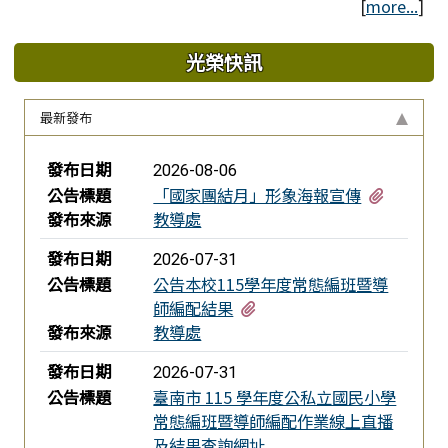
[
more...
]
光榮快訊
最新發布
新聞列表
發布日期
2026-08-06
有3個附
公告標題
「國家團結月」形象海報宣傳
發布來源
教導處
發布日期
2026-07-31
公告標題
公告本校115學年度常態編班暨導
有3個附檔
師編配結果
發布來源
教導處
發布日期
2026-07-31
公告標題
臺南市 115 學年度公私立國民小學
常態編班暨導師編配作業線上直播
及結果查詢網址