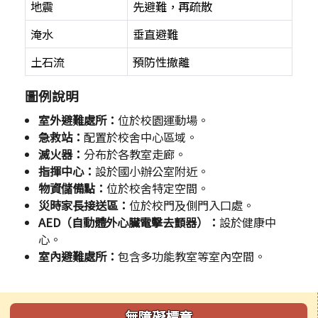
地震
先避難，再疏散
淹水
垂直避難
土石流
預防性撤離
圖例說明
室外避難處所：
位於校園運動場。
急救站：
配置於校舍中心區域。
滅火器：
分布於各教室走廊。
指揮中心：
設於國小辦公室附近。
物資儲備點：
位於校舍特定空間。
災時家長接送區：
位於校門及側門入口處。
AED（自動體外心臟電擊去顫器）：
設於健康中
心。
室內避難處所：
包含多功能教室等室內空間。
左邊區域內容
無障礙標章