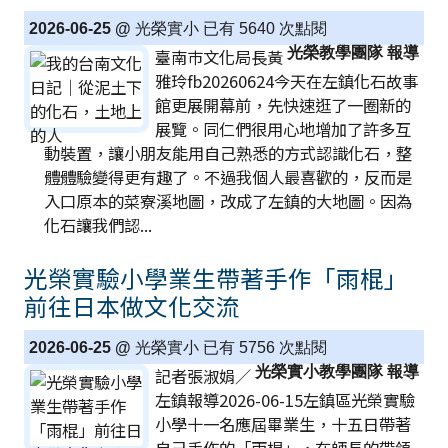
2026-06-25 @
光榮實小 已有 5640 次點閱
光榮教學團隊 報導
臺南巿文化局長黃
雅玲fb20260624今天在左鎮化石故事
館更展開幕前，先快速逛了一圈新的
展覽。同仁們很用心地增加了許多互
動裝置，讓小朋友能用自己熟悉的方式認識化石，整
體體驗變得更有趣了。不過我個人最喜歡的，反而是
入口原本的菜寮溪地圖，改成了左鎮的大地圖。因為
化石讓我們認...
光榮實驗小學業生帶著手作「雨棍」
前往日本做文化交流
2026-06-25 @
光榮實小 已有 5756 次點閱
光榮實小教學團隊 報導
記者張淑娟／
左鎮報導2026-06-15左鎮區光榮實驗
小學十一名應屆畢業生，十五日帶著
自己手作的「雨棍」，在師長的帶領