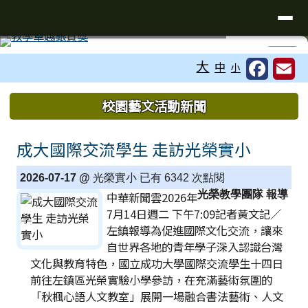
台南市光榮實驗小學
導覽列
跳至主內容區
工具列
⏸
大
中
小
頁尾區域
上中區域內容
校園藝文活動新聞
成大國際交流學生 走訪光榮實小
2026-07-17 @
光榮實小 已有 6342 次點閱
光榮教學團隊 報導
中華新聞雲2026年
7月14日週二 下午7:09記者黃文記／
左鎮報導為促進國際文化交流，讓來
自世界各地的青年學子深入認識台灣
文化與教育特色，國立成功大學國際交流學生十四日
前往左鎮區光榮實驗小學參訪，在充滿藝術氛圍的
「秋楓心語人文教室」展開一場融合書法藝術、人文