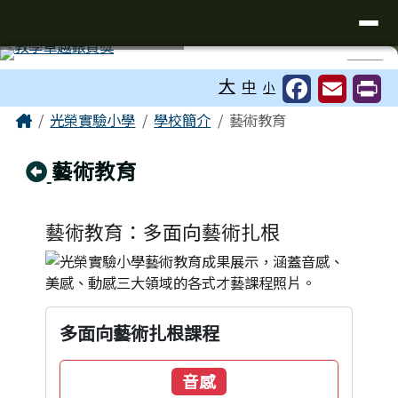
台南市光榮實驗小學
導覽列
跳至主內容區
工具列
⏸
大
中
小
頁尾區域
主內容區域
Home
光榮實驗小學
學校簡介
藝術教育
回上頁
藝術教育
藝術教育：多面向藝術扎根
多面向藝術扎根課程
音感