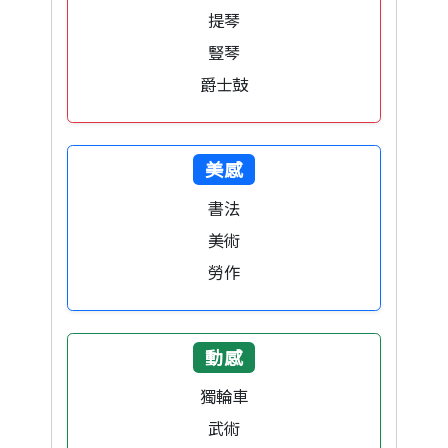
提琴
豎琴
爵士鼓
美感
書法
美術
勞作
動感
獨輪車
武術