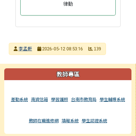
律動
發布者
李孟軒
139
2026-05-12 08:53:16
發布日期
瀏覽次數
左邊區域內容
教師專區
差勤系統
南資信箱
學習護照
台南市教育局
學生輔導系統
教師在職進修網
填報系統
學生認證系統