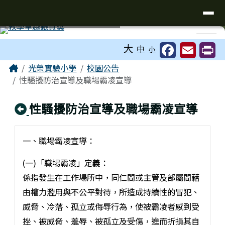
台南市光榮實驗小學
導覽列
跳至主內容區
工具列
⏸
大
中
小
頁尾區域
主內容區域
Home
光榮實驗小學
校園公告
性騷擾防治宣導及職場霸凌宣導
回上頁
性騷擾防治宣導及職場霸凌宣導
一、職場霸凌宣導：
(一)「職場霸凌」定義：
係指發生在工作場所中，同仁間或主管及部屬間藉
由權力濫用與不公平對待，所造成持續性的冒犯、
威脅、冷落、孤立或侮辱行為，使被霸凌者感到受
挫、被威脅、羞辱、被孤立及受傷，進而折損其自