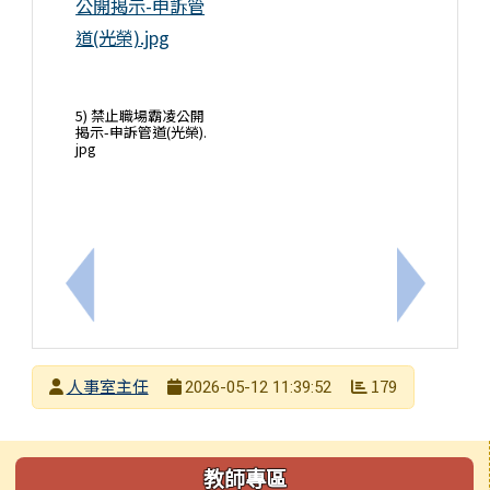
5) 禁止職場霸凌公開
揭示-申訴管道(光榮).
jpg
上一筆：115年度端午節廉政宣導
下一筆：
發布者
人事室主任
179
2026-05-12 11:39:52
發布日期
瀏覽次數
左邊區域內容
教師專區