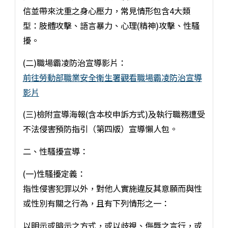
信並帶來沈重之身心壓力，常見情形包含4大類
型：肢體攻擊、語言暴力、心理(精神)攻擊、性騷
擾。
(二)職場霸凌防治宣導影片：
前往勞動部職業安全衛生署觀看職場霸凌防治宣導
影片
(三)檢附宣導海報(含本校申訴方式)及執行職務遭受
不法侵害預防指引（第四版）宣導懶人包。
二、性騷擾宣導：
(一)性騷擾定義：
指性侵害犯罪以外，對他人實施違反其意願而與性
或性別有關之行為，且有下列情形之一：
以明示或暗示之方式，或以歧視、侮辱之言行，或