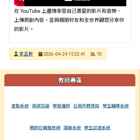
在 YouTube 上盡情享受自己喜愛的影片和音樂、
上傳原創內容，並與親朋好友和全世界觀眾分享你
的影片。
發布者
李孟軒
70
2026-04-24 15:22:41
發布日期
瀏覽次數
左邊區域內容
教師專區
差勤系統
南資信箱
學習護照
台南市教育局
學生輔導系統
教師在職進修網
填報系統
學生認證系統