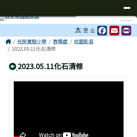
台南市光榮實驗小學
導覽列
跳至主內容區
工具列
⏸
大
中
小
頁尾區域
主內容區域
Home
光榮實驗小學
教導處
校園影音
2023.05.11化石清修
回上頁
2023.05.11化石清修