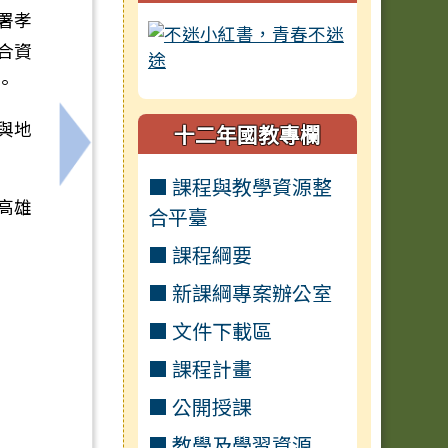
署孝
合資
。
與地
十二年國教專欄
新詩徵件活動」
下一筆：衛武營2026夏舞營Summer Dance Ca
■ 課程與教學資源整
高雄
合平臺
■ 課程綱要
■ 新課綱專案辦公室
■ 文件下載區
■ 課程計畫
■ 公開授課
■ 教學及學習資源