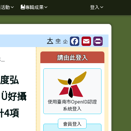
語活動
專輯成果
登入
⏸
大
中
小
右邊區域內容
請由此登入
.
年度弘
Ü好攝
使用臺南市OpenID認證
系統登入
計4項
會員登入