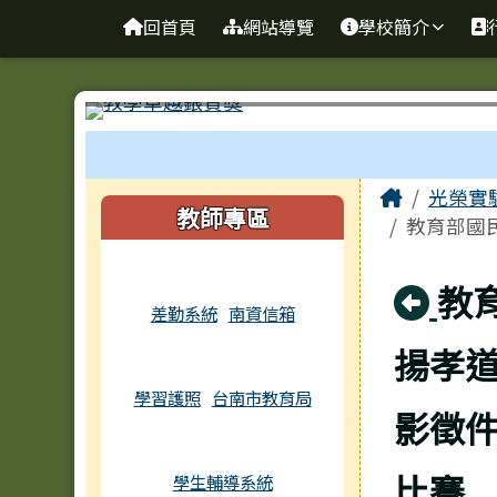
台南市光榮實驗小學
導覽列
跳至主內容區
回首頁
網站導覽
學校簡介
工具列
頁尾區域
主內容
Home
光榮實
左邊區域內容
教師專區
教育部國民
回
教
差勤系統
南資信箱
揚孝
學習護照
台南市教育局
影徵件
比賽
學生輔導系統