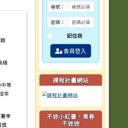
帳號：
密碼：
記住我
星期
會員登入
高級
課程計畫網站
級中等
成年
不迷小紅書，青春
該署孝
不迷途
獲獎