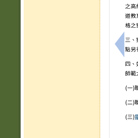
之高
道教
格之
三、
上一筆
點另
四、
師範
(一
(二)
(三)