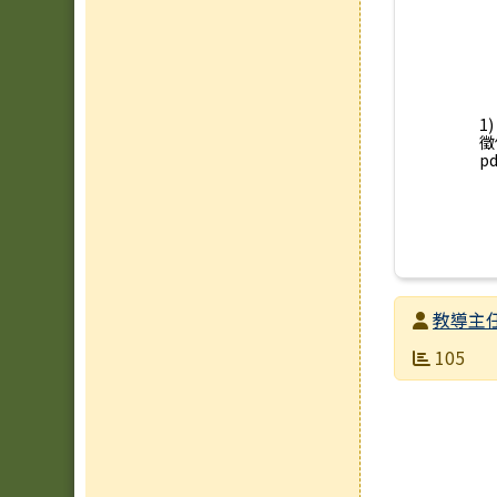
1
徵
pd
發布者
教導主
發布日期
瀏覽次數
105