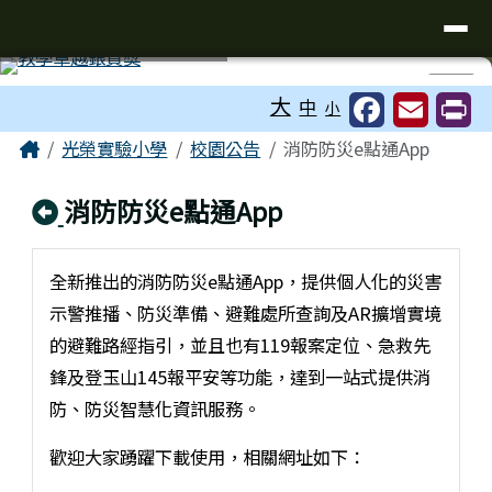
台南市光榮實驗小學
導覽列
跳至主內容區
工具列
⏸
大
中
小
頁尾區域
主內容區域
Home
光榮實驗小學
校園公告
消防防災e點通App
回上頁
消防防災e點通App
全新推出的消防防災e點通App，提供個人化的災害
示警推播、防災準備、避難處所查詢及AR擴增實境
的避難路經指引，並且也有119報案定位、急救先
鋒及登玉山145報平安等功能，達到一站式提供消
防、防災智慧化資訊服務。
歡迎大家踴躍下載使用，相關網址如下：