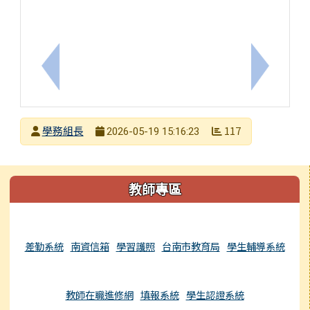
上一筆：衛武營2026夏舞營Summer Dance Camp
下一筆：
發布者
學務組長
117
2026-05-19 15:16:23
發布日期
瀏覽次數
左邊區域內容
教師專區
差勤系統
南資信箱
學習護照
台南市教育局
學生輔導系統
教師在職進修網
填報系統
學生認證系統