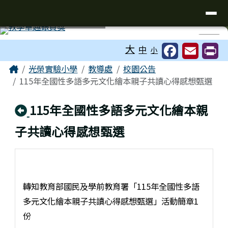
台南市光榮實驗小學
導覽列
跳至主內容區
工具列
⏸
大
中
小
頁尾區域
主內容區域
Home
光榮實驗小學
教導處
校園公告
115年全國性多語多元文化繪本親子共讀心得感想甄選
回上頁
115年全國性多語多元文化繪本親
子共讀心得感想甄選
轉知教育部國民及學前教育署「115年全國性多語
多元文化繪本親子共讀心得感想甄選」活動簡章1
份