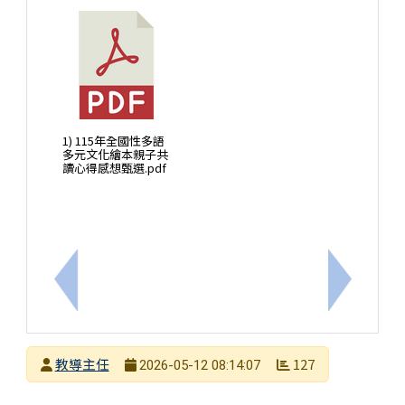
1) 115年全國性多語
多元文化繪本親子共
讀心得感想甄選.pdf
上一筆：國立臺南生活美學館「狀聲詞的家屋」參與
下一筆：
發布者
教導主任
127
2026-05-12 08:14:07
發布日期
瀏覽次數