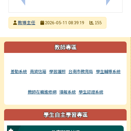
發布者
教導主任
155
2026-05-11 08:39:19
發布日期
瀏覽次數
左邊區域內容
教師專區
差勤系統
南資信箱
學習護照
台南市教育局
學生輔導系統
教師在職進修網
填報系統
學生認證系統
學生自主學習專區