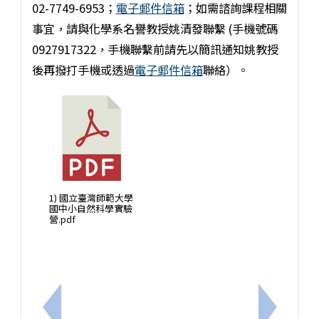
02-7749-6953；
電子郵件信箱
；如需諮詢課程相關
事宜，請與化學系名譽教授姚清發聯繫 (手機號碼
0927917322，手機聯繫前請先以簡訊通知姚教授
後再撥打手機或透過
電子郵件信箱
聯絡）。
1) 國立臺灣師範大學
國中小自然科學實驗
營.pdf
上一筆：兒童心智圖法－讀書重點高效學習營
下一筆：